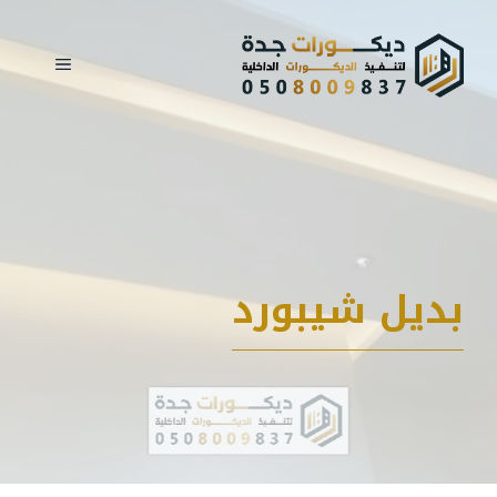
نتقل
لى
القائمة
لمحتوى
بديل شيبورد