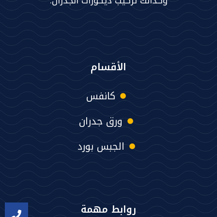
وكذألك تركيب ديكورات الجدران.
الأقسام
كانفس
ورق جدران
الجبس بورد
روابط مهمة