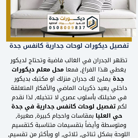
تفصيل ديكورات لوحات جدارية كانفس جدة
تظهر الجدران في الغالب فاضية وتحتاج لديكور
يغطي هذا الفراغ, فمعا
محل معلم ديكورات
جدة
يملئ لك جدران منزلك او مكتبك بديكور
داخلي يعيد ذكريات الماضي والأفكار المتعلقة
في مخيلتك بأسلوب عصري لا تتخيله, لذا نقدم
لكم
تفصيل لوحات كانفس جدارية في جدة
حي العليا
بمقاسات واحجام كبيرة, صغيرة,
ومتوسطة وأيضاً بتقسيمات متناسبة كتقسيم
اللوحة بشكل ثنائي, ثلاثي, او وبأكثر من تقسيم,