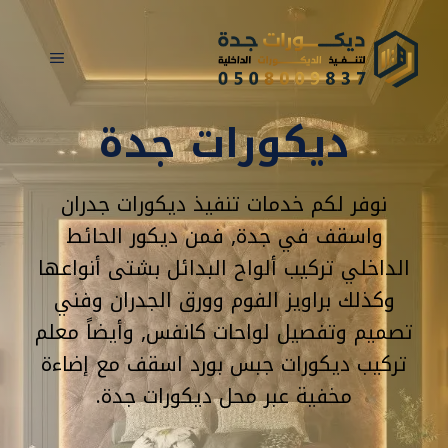
نتقل
لى
القائمة
لمحتوى
ديكورات جدة
نوفر لكم خدمات تنفيذ ديكورات جدران
واسقف في جدة, فمن ديكور الحائط
الداخلي تركيب ألواح البدائل بشتى أنواعها
وكذلك براويز الفوم وورق الجدران وفني
تصميم وتفصيل لواحات كانفس, وأيضاً معلم
تركيب ديكورات جبس بورد اسقف مع إضاءة
مخفية عبر محل ديكورات جدة.