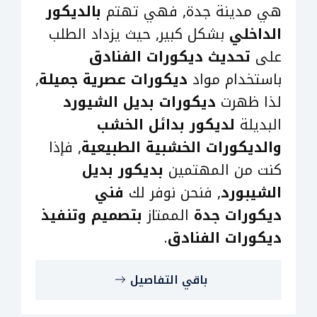
هي مدينة جدة, فهي تهتم
بالديكور
الداخلي
بشكل كبير, حيث يزداد الطلب
على
تحديث ديكورات الفنادق
باستخدام مواد
ديكورات عصرية جميلة
,
لذا ظهرت
ديكورات بديل الشيورد
البديلة
لديكور بدائل الخشب
والديكورات الخشبية الطبيعية
, فإذا
كنت من المهتمين
بديكور بديل
الشيبورد
, فنحن نوفر لك
فني
ديكورات جدة
الممتاز
بتصميم وتنفيذ
ديكورات الفنادق
.
باقي التفاصيل