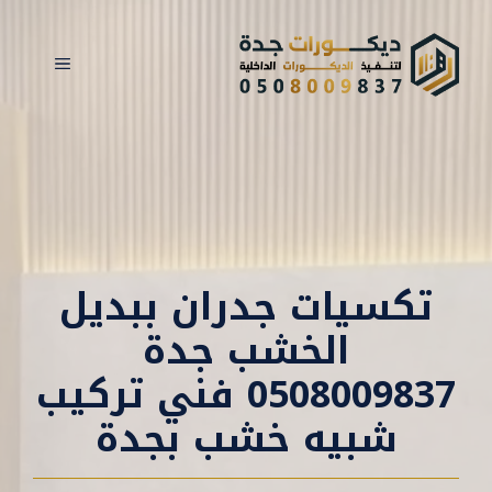
نتقل
لى
القائمة
لمحتوى
تكسيات جدران ببديل
الخشب جدة
0508009837 فني تركيب
شبيه خشب بجدة